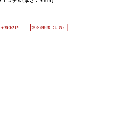
エステル(厚さ：9mm)
全画像ZIP
取扱説明書（共通）