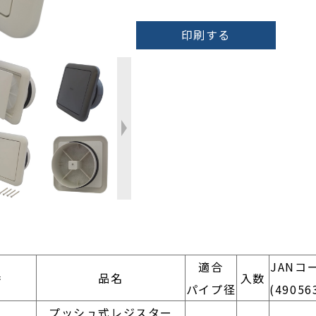
印刷する
適合
JANコ
番
品名
入数
パイプ径
(49056
プッシュ式レジスター