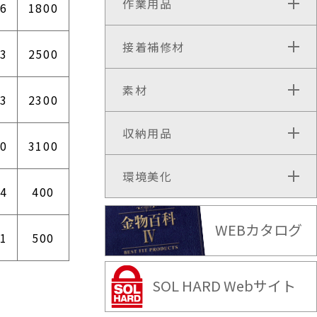
作業用品
66
1800
接着補修材
73
2500
素材
23
2300
収納用品
30
3100
環境美化
54
400
WEBカタログ
61
500
SOL HARD Webサイト