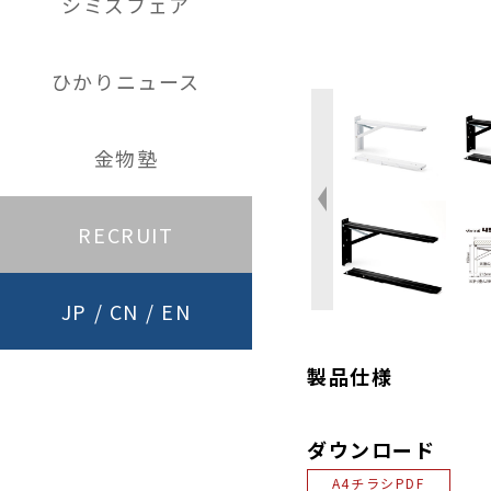
シミズフェア
ひかりニュース
金物塾
RECRUIT
JP
/
CN
/
EN
製品仕様
ダウンロード
A4チラシPDF