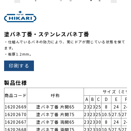
塗バネ丁番・ステンレスバネ丁番
・仕組んでいるバネの効力により、常にドアが閉じている状態を保て
ます。
・板厚1.2mm。
印刷する
製品仕様
サイズ（ミリ
商品コード
呼称
A
B
C
D
E
F
16202669
塗バネ丁番 片開65
23
23
25
8
24
24
16202670
塗バネ丁番 片開75
23
23
25
10.5
27.5
27.
16202667
塗バネ丁番 両開65
23
23
30
8
24
24
16202668
塗バネ丁番 両開75
23
23
30
10.5
27.5
27.