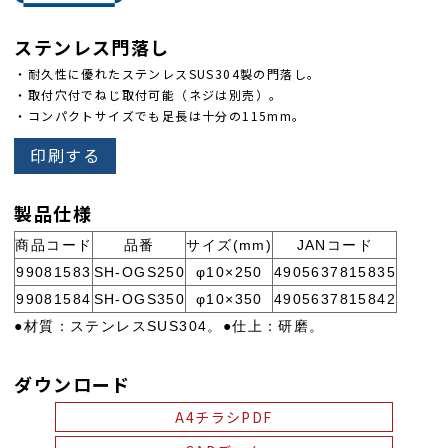
ステンレス門落し
・耐久性に優れたステンレスSUS304製の門落し。
・取付穴付でねじ取付可能（ネジは別売）。
・コンパクトサイズでも足長は十分の115mm。
印刷する
製品仕様
商品コード
品番
サイズ(mm)
JANコード
99081583
SH-OGS250
φ10×250
4905637815835
99081584
SH-OGS350
φ10×350
4905637815842
●材質：ステンレスSUS304。●仕上：研磨。
ダウンロード
A4チラシPDF