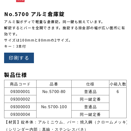
No.5700 アルミ倉庫錠
アルミ製ボディで軽量な倉庫錠。同一鍵も揃えています。
解錠するとバーを全開できます。施錠する掛金部の幅が広い箇所に有
効です。
サイズは100mmと80mmの2サイズ。
キー：3本付
印刷する
製品仕様
商品コード
品番
仕様
小箱入数
09300001
No.5700-80
普通品
6
09300002
同一鍵定番
09300003
No.5700-100
普通品
09300004
同一鍵定番
【材質】
錠本体：アルミニウム、バー：焼入鋼（クロームメッキ)
（シリンダー内部：真鍮・ステンレスバネ）