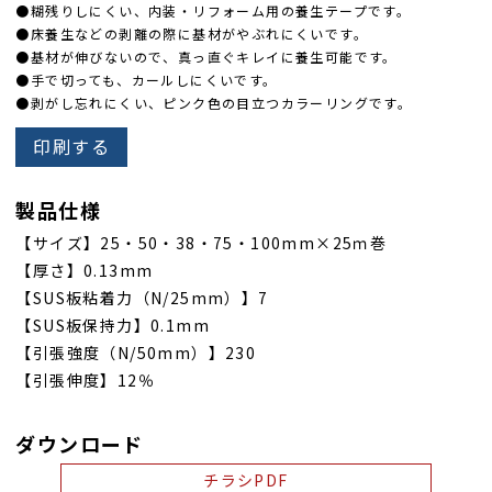
●糊残りしにくい、内装・リフォーム用の養生テープです。
●床養生などの剥離の際に基材がやぶれにくいです。
●基材が伸びないので、真っ直ぐキレイに養生可能です。
●手で切っても、カールしにくいです。
●剥がし忘れにくい、ピンク色の目立つカラーリングです。
印刷する
製品仕様
【サイズ】25・50・38・75・100mm×25ｍ巻
【厚さ】0.13mm
【SUS板粘着力（N/25mm）】7
【SUS板保持力】0.1mm
【引張強度（N/50mm）】230
【引張伸度】12％
ダウンロード
チラシPDF