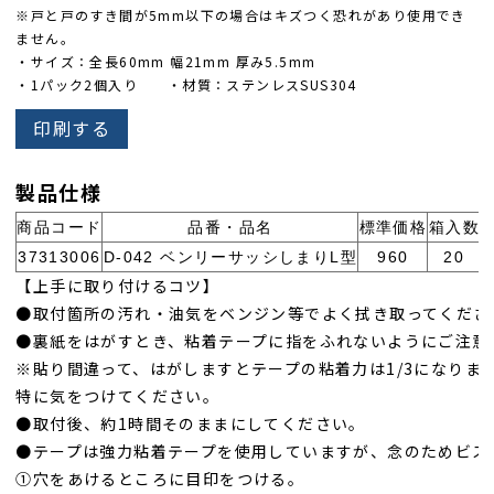
※戸と戸のすき間が5mm以下の場合はキズつく恐れがあり使用でき
ません。
・サイズ：全長60mm 幅21mm 厚み5.5mm
・1パック2個入り ・材質：ステンレスSUS304
印刷する
製品仕様
商品コード
品番・品名
標準価格
箱入数
37313006
D-042 ベンリーサッシしまりL型
960
20
4
【上手に取り付けるコツ】
●取付箇所の汚れ・油気をベンジン等でよく拭き取ってくださ
●裏紙をはがすとき、粘着テープに指をふれないようにご注意
※貼り間違って、はがしますとテープの粘着力は1/3になりま
特に気をつけてください。
●取付後、約1時間そのままにしてください。
●テープは強力粘着テープを使用していますが、念のためビス
①穴をあけるところに目印をつける。