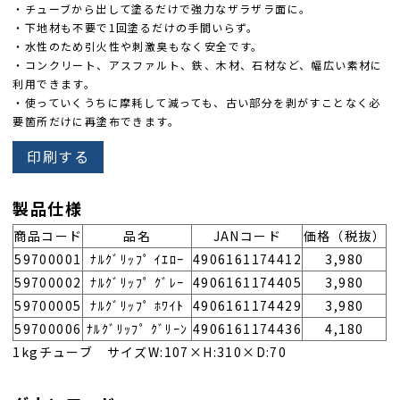
・チューブから出して塗るだけで強力なザラザラ面に。
・下地材も不要で1回塗るだけの手間いらず。
・水性のため引火性や刺激臭もなく安全です。
・コンクリート、アスファルト、鉄、木材、石材など、幅広い素材に
利用できます。
・使っていくうちに摩耗して減っても、古い部分を剥がすことなく必
要箇所だけに再塗布できます。
印刷する
製品仕様
商品コード
品名
JANコード
価格（税抜）
59700001
ﾅﾙｸﾞﾘｯﾌﾟ ｲｴﾛｰ
4906161174412
3,980
59700002
ﾅﾙｸﾞﾘｯﾌﾟ ｸﾞﾚｰ
4906161174405
3,980
59700005
ﾅﾙｸﾞﾘｯﾌﾟ ﾎﾜｲﾄ
4906161174429
3,980
59700006
ﾅﾙｸﾞﾘｯﾌﾟ ｸﾞﾘｰﾝ
4906161174436
4,180
1kgチューブ サイズW:107×H:310×D:70